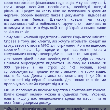
короткострокових фінансових труднощів. У сучасному світі,
коли люди постійно поспішають, необхідні швидкі
рішення. Кредит на карту ніяк не повязаний з довгими
чергами, збором великих пакетів документів і відмовами
від десятків банків. Швидкий кредит на карту
взаємоповязаний з мобільністю, зручністю і можливістю
отримувати кошти в будь-якій точці України всього лише
за кілька кліків.
Чому МФО компанії кредитують майже будь-якого клієнта?
Справа в тому, що клієнти, які хочуть отримати кредит на
карту, звертаються в МФО для отримання його на відносно
короткий час. Це кредити до зарплати, оплата
комунальних послуг, непередбачені витрати і так далі.
Для таких цілей немає необхідності в надмірних сумах.
Оскільки мікрокредити видаються на суму не більше 20
000 гривень і на строк до 1-2 місяців, вони
супроводжуються процентними ставками, які трохи вище,
ніж в банках. Денна ставка становить від 1 до 2%, в
залежності від обраної компанії. Для нових клієнтів ми
пропонуємо онлайн кредит під 0,01%.
Ми не пропонуємо високих відсотків і прихованих комісій.
Взяти кредит онлайн можна в будь-якій точці України,
навіть якщо у вас неоднозначна кредитна історія чи ні
постійного джерела доходу.
Займайте відповідально, оцінивши можливість повернути