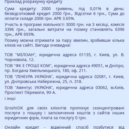
Приклад розрахунку кредиту
Сума кредиту: 2000 гривень, під 0,01% в день:
безвідсотковий кредит 2000 Грн., Відсотки 6 грн., Сума до
оплати складе 2006 грн. APR 3.65%.
Участь в програмі лояльності 3000 грн. на 3 місяці, комісія
3396 грн., загальні витрати на позику становлять 6396
грн., APR 693%.
Позику можна отримати за пару хвилин, зробивши кілька
кліків на сайті. Вигода очевидна!
ТОВ "МІЛОАН", юридична адреса 01135, г. Киев, ул. В.
Чорновола, 12.
ТОВ "ФК Е ГРОШІ КОМ", юридична адреса 49051, м Дніпро,
пр. Богдана Хмельницького, 180, оф. 211.
ТОВ "ЛІНЕУРА УКРАЇНА", юридична адреса 02081, г. Киев,
ул. Дніпровська Набережна, 25, п. 318.
ТОВ "Авентус УКРАЇНА", юридична адреса 03062, м.Київ,
Проспект Перемоги, 90-А.
і інші
GroshiOK для своїх клієнтів пропонує сконцентровані
послуги з пошуку і запозичення коштів з сайтів інших
юридичних фірм, плата за послугу 0 грн.
Онлайн кредит - відмінний спосіб позбутися від