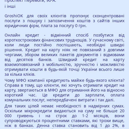
Проспект Перемоги, 90-А.
і інші
GroshiOK для своїх клієнтів пропонує сконцентровані
послуги з пошуку і запозичення коштів з сайтів інших
юридичних фірм, плата за послугу 0 грн.
Онлайн кредит - відмінний спосіб позбутися від
короткострокових фінансових труднощів. У сучасному світі,
коли люди постійно поспішають, необхідні швидкі
рішення. Кредит на карту ніяк не повязаний з довгими
чергами, збором великих пакетів документів і відмовами
від десятків банків. Швидкий кредит на карту
взаємоповязаний з мобільністю, зручністю і можливістю
отримувати кошти в будь-якій точці України всього лише
за кілька кліків.
Чому МФО компанії кредитують майже будь-якого клієнта?
Справа в тому, що клієнти, які хочуть отримати кредит на
карту, звертаються в МФО для отримання його на відносно
короткий час. Це кредити до зарплати, оплата
комунальних послуг, непередбачені витрати і так далі.
Для таких цілей немає необхідності в надмірних сумах.
Оскільки мікрокредити видаються на суму не більше 20
000 гривень і на строк до 1-2 місяців, вони
супроводжуються процентними ставками, які трохи вище,
ніж в банках. Денна ставка становить від 1 до 2%, в