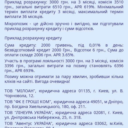
Приклад розрахунку: 3000 грн. на 3 місяці, комісія 3510
грн., загальні витрати 6510 грн., APR 619%. Мінімальний
термін виплати кредиту 3 місяці, максимальний термін
виплати 36 місяців.
Мікропозик - це дійсно зручно і вигідно, ми підготували
приклад розрахунку кредиту і суми відсотків.
Приклад розрахунку кредиту
Сума кредиту: 2000 гривень, під 0,01% в день:
безвідсотковий кредит 2000 Грн., Відсотки 6 грн., Сума до
оплати складе 2006 грн. APR 3.65%.
Участь в програмі лояльності 3000 грн. на 3 місяці, комісія
3396 грн., загальні витрати на позику становлять 6396
грн., APR 693%.
Позику можна отримати за пару хвилин, зробивши кілька
кліків на сайті. Вигода очевидна!
ТОВ "МІЛОАН", юридична адреса 01135, г. Киев, ул. В.
Чорновола, 12.
ТОВ "ФК Е ГРОШІ КОМ", юридична адреса 49051, м Дніпро,
пр. Богдана Хмельницького, 180, оф. 211.
ТОВ "ЛІНЕУРА УКРАЇНА", юридична адреса 02081, г. Киев,
ул. Дніпровська Набережна, 25, п. 318.
ТОВ "Авентус УКРАЇНА", юридична адреса 03062, м.Київ,